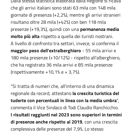
Dalla stessa statistica elaborata dalla Regione si ricava
che gli arrivi italiani sono stati 63 mila con 148 mila
giornate di presenza (+2,2%), mentre gli arrivi stranieri
risultano oltre 28 mila (+42%) con ben 118 mila
presenze (+19,3%), quindi con una
permanenza media
molto più alta
rispetto a quella dei turisti nostrani.
A livello di confronto tra settori, invece, si conferma il
maggior peso dell'extralberghiero
- 55 mila arrivi e
180 mila presenze (+10/12%) - rispetto all'alberghiero,
che ha registrato 36 mila arrivi e 85 mila presenze
(rispettivamente +10,1% e + 3,7%).
"Si tratta di numeri che, all'interno di una dinamica
regionale da record, attestano
la crescita turistica del
tuderte con percentuali in linea con la media umbra
",
commenta il Vice Sindaco di Todi Claudio Ranchicchio.
I risultati raggiunti nel 2023 sono superiori in termini
di presenze anche rispetto al 2019
, con una crescita
complessiva delle presenze del 7,9%. Lo stesso