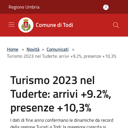
Salta al contenuto principale
Regione Umbria
Comune di Todi
Home
>
Novità
>
Comunicati
>
Turismo 2023 nel Tuderte: arrivi +9.2%, presenze +10,3%
Turismo 2023 nel
Tuderte: arrivi +9.2%,
presenze +10,3%
I dati di fine anno confermano le dinamiche da record
della regione Turisti a Todi: la maggiore crescita si