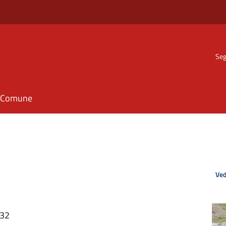
Seg
il Comune
Ved
:32