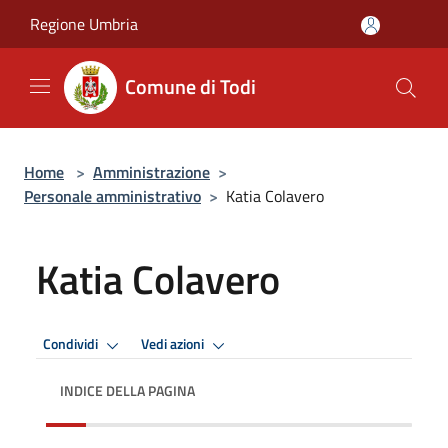
Salta al contenuto principale
Regione Umbria
Comune di Todi
Home
>
Amministrazione
>
Personale amministrativo
>
Katia Colavero
Katia Colavero
Condividi
Vedi azioni
INDICE DELLA PAGINA