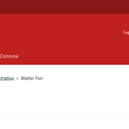
Seg
il Comune
trativo
>
Walter Fori