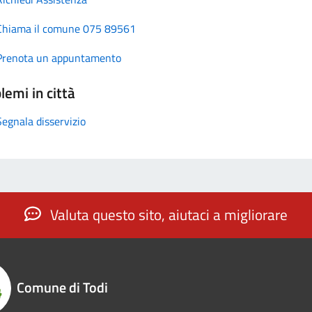
Chiama il comune 075 89561
Prenota un appuntamento
lemi in città
Segnala disservizio
Valuta questo sito, aiutaci a migliorare
Comune di Todi