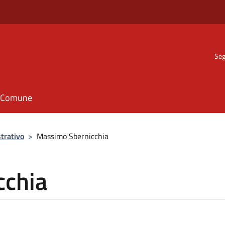
Seg
il Comune
trativo
>
Massimo Sbernicchia
cchia