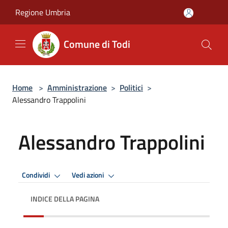
Salta al contenuto principale
Regione Umbria
Comune di Todi
Home
>
Amministrazione
>
Politici
>
Alessandro Trappolini
Alessandro Trappolini
Condividi
Vedi azioni
INDICE DELLA PAGINA