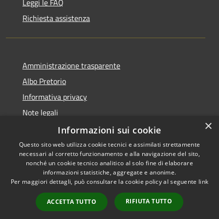
Leggi le FAQ
Richiesta assistenza
Amministrazione trasparente
Albo Pretorio
Informativa privacy
Note legali
×
Dichiarazione di accessibilità
Informazioni sui cookie
Questo sito web utilizza cookie tecnici e assimilati strettamente
necessari al corretto funzionamento e alla navigazione del sito,
nonché un cookie tecnico analitico al solo fine di elaborare
informazioni statistiche, aggregate e anonime.
RSS
Copyright © 2026 • Comune di
Per maggiori dettagli, può consultare la cookie policy al seguente
link
Accessibilità
Todi • Powered by
Privacy
Municipium
Accesso
•
RIFIUTA TUTTO
ACCETTA TUTTO
Cookie
redazione