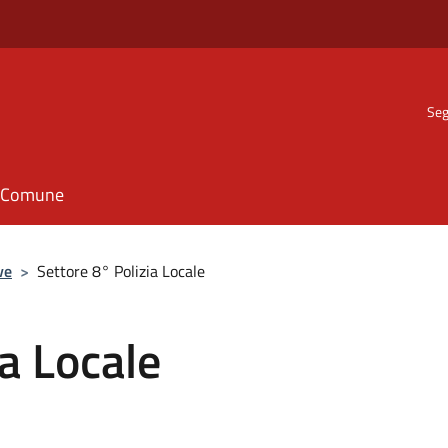
Seg
il Comune
ve
>
Settore 8° Polizia Locale
ia Locale