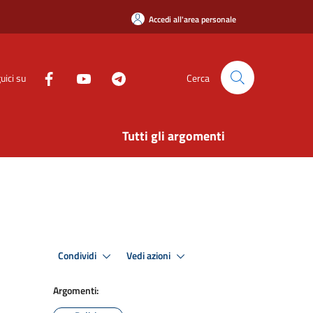
Accedi all'area personale
uici su
Cerca
Tutti gli argomenti
Condividi
Vedi azioni
Argomenti: