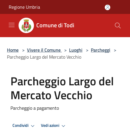
Salta al contenuto principale
Regione Umbria
Comune di Todi
Home
>
Vivere il Comune
>
Luoghi
>
Parcheggi
>
Parcheggio Largo del Mercato Vecchio
Parcheggio Largo del
Mercato Vecchio
Parcheggio a pagamento
Condividi
Vedi azioni