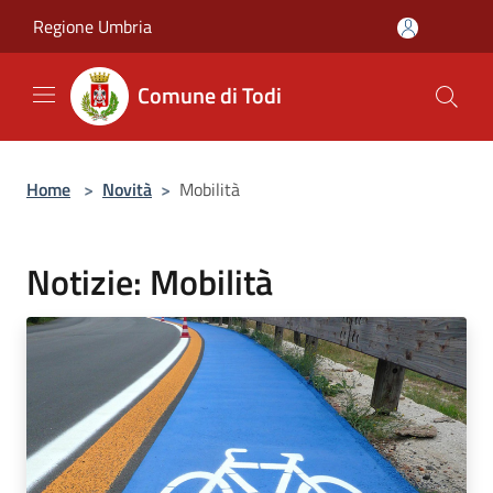
Salta al contenuto principale
Regione Umbria
Comune di Todi
Home
>
Novità
>
Mobilità
Notizie: Mobilità