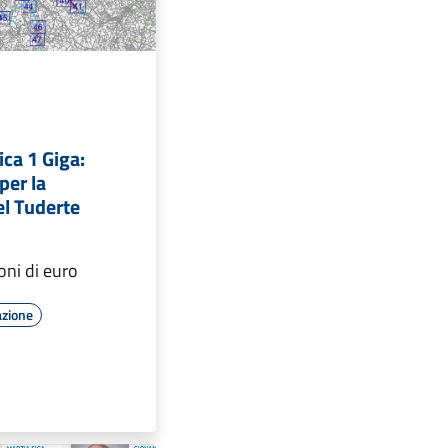
ica 1 Giga:
 per la
el Tuderte
oni di euro
azione