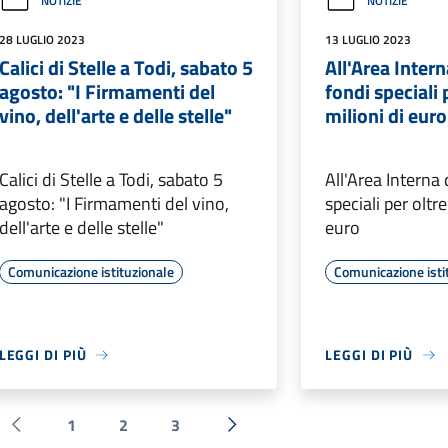
NOTIZIE
NOTIZIE
28 LUGLIO 2023
13 LUGLIO 2023
Calici di Stelle a Todi, sabato 5
All'Area Inter
agosto: "I Firmamenti del
fondi speciali 
vino, dell'arte e delle stelle"
milioni di euro
Calici di Stelle a Todi, sabato 5
All'Area Interna
agosto: "I Firmamenti del vino,
speciali per oltr
dell'arte e delle stelle"
euro
Comunicazione istituzionale
Comunicazione isti
LEGGI DI PIÙ
LEGGI DI PIÙ
1
2
3
Pagina precedente
Successiva »