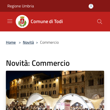
Salta al contenuto principale
Regione Umbria
Comune di Todi
Home
>
Novità
>
Commercio
Novità: Commercio