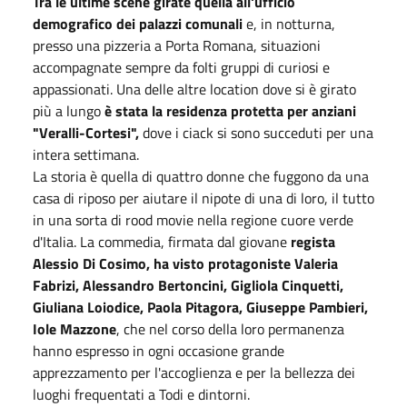
Tra le ultime scene girate quella all'ufficio
demografico dei palazzi comunali
e, in notturna,
presso una pizzeria a Porta Romana, situazioni
accompagnate sempre da folti gruppi di curiosi e
appassionati. Una delle altre location dove si è girato
più a lungo
è stata la residenza protetta per anziani
"Veralli-Cortesi",
dove i ciack si sono succeduti per una
intera settimana.
La storia è quella di quattro donne che fuggono da una
casa di riposo per aiutare il nipote di una di loro, il tutto
in una sorta di rood movie nella regione cuore verde
d'Italia. La commedia, firmata dal giovane
regista
Alessio Di Cosimo, ha visto protagoniste Valeria
Fabrizi, Alessandro Bertoncini, Gigliola Cinquetti,
Giuliana Loiodice, Paola Pitagora, Giuseppe Pambieri,
Iole Mazzone
, che nel corso della loro permanenza
hanno espresso in ogni occasione grande
apprezzamento per l'accoglienza e per la bellezza dei
luoghi frequentati a Todi e dintorni.