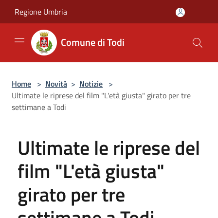
Salta al contenuto principale
Regione Umbria
Comune di Todi
Home
>
Novità
>
Notizie
>
Ultimate le riprese del film "L'età giusta" girato per tre
settimane a Todi
Ultimate le riprese del
film "L'età giusta"
girato per tre
settimane a Todi