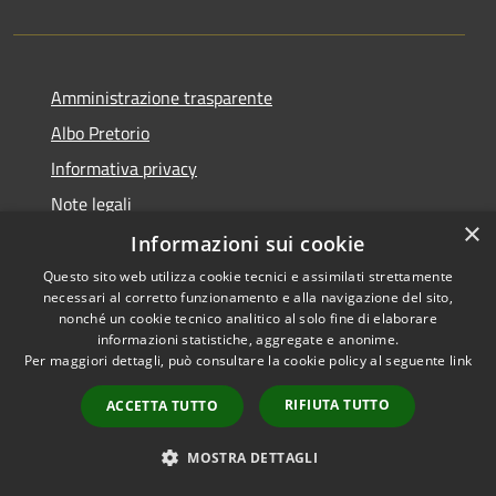
Amministrazione trasparente
Albo Pretorio
Informativa privacy
Note legali
×
Dichiarazione di accessibilità
Informazioni sui cookie
Questo sito web utilizza cookie tecnici e assimilati strettamente
necessari al corretto funzionamento e alla navigazione del sito,
nonché un cookie tecnico analitico al solo fine di elaborare
informazioni statistiche, aggregate e anonime.
RSS
Copyright © 2026 • Comune di
Per maggiori dettagli, può consultare la cookie policy al seguente
link
Accessibilità
Todi • Powered by
Privacy
Municipium
Accesso
•
RIFIUTA TUTTO
ACCETTA TUTTO
Cookie
redazione
Mappa del sito
MOSTRA DETTAGLI