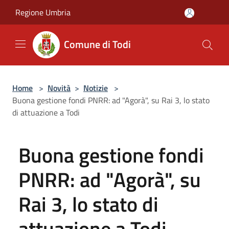
Salta al contenuto principale
Regione Umbria
Comune di Todi
Home
>
Novità
>
Notizie
>
Buona gestione fondi PNRR: ad "Agorà", su Rai 3, lo stato
di attuazione a Todi
Buona gestione fondi
PNRR: ad "Agorà", su
Rai 3, lo stato di
attuazione a Todi