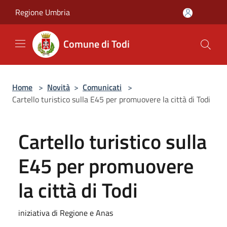
Salta al contenuto principale
Regione Umbria
Comune di Todi
Home
>
Novità
>
Comunicati
>
Cartello turistico sulla E45 per promuovere la città di Todi
Cartello turistico sulla
E45 per promuovere
la città di Todi
iniziativa di Regione e Anas