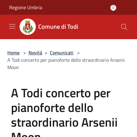
Salta al contenuto principale
Regione Umbria
Comune di Todi
Home
>
Novità
>
Comunicati
>
A Todi concerto per pianoforte dello straordinario Arsenii
Moon
A Todi concerto per
pianoforte dello
straordinario Arsenii
Moon