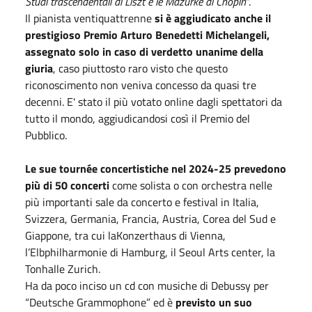
Studi trascendentali di Liszt e le Mazurke di Chopin
".
Il pianista ventiquattrenne
si è aggiudicato anche il
prestigioso Premio Arturo Benedetti Michelangeli,
assegnato solo in caso di verdetto unanime della
giuria
, caso piuttosto raro visto che questo
riconoscimento non veniva concesso da quasi tre
decenni. E' stato il più votato online dagli spettatori da
tutto il mondo, aggiudicandosi così il Premio del
Pubblico.
Le sue tournée concertistiche nel 2024-25 prevedono
più di 50 concerti
come solista o con orchestra nelle
più importanti sale da concerto e festival in Italia,
Svizzera, Germania, Francia, Austria, Corea del Sud e
Giappone, tra cui laKonzerthaus di Vienna,
l’Elbphilharmonie di Hamburg, il Seoul Arts center, la
Tonhalle Zurich.
Ha da poco inciso un cd con musiche di Debussy per
“Deutsche Grammophone” ed è
previsto un suo