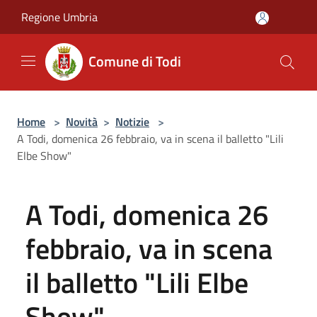
Salta al contenuto principale
Regione Umbria
Comune di Todi
Home
>
Novità
>
Notizie
>
A Todi, domenica 26 febbraio, va in scena il balletto "Lili
Elbe Show"
A Todi, domenica 26
febbraio, va in scena
il balletto "Lili Elbe
Show"