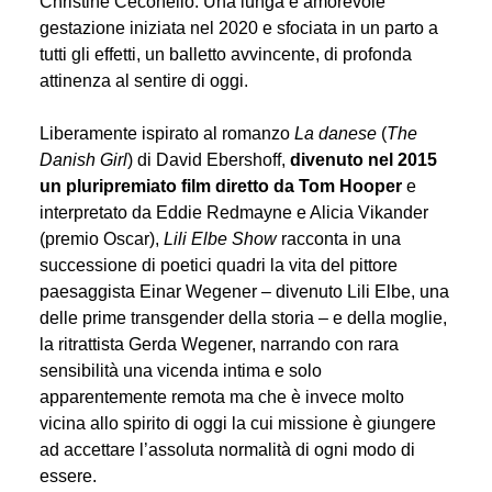
Christine Ceconello. Una lunga e amorevole
gestazione iniziata nel 2020 e sfociata in un parto a
tutti gli effetti, un balletto avvincente, di profonda
attinenza al sentire di oggi.
Liberamente ispirato al romanzo
La danese
(
The
Danish Girl
) di David Ebershoff,
divenuto nel 2015
un pluripremiato film diretto da Tom Hooper
e
interpretato da Eddie Redmayne e Alicia Vikander
(premio Oscar),
Lili Elbe Show
racconta in una
successione di poetici quadri la vita del pittore
paesaggista Einar Wegener – divenuto Lili Elbe, una
delle prime transgender della storia – e della moglie,
la ritrattista Gerda Wegener, narrando con rara
sensibilità una vicenda intima e solo
apparentemente remota ma che è invece molto
vicina allo spirito di oggi la cui missione è giungere
ad accettare l’assoluta normalità di ogni modo di
essere.