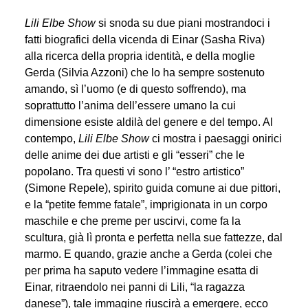
Lili Elbe Show
si snoda su due piani mostrandoci i
fatti biografici della vicenda di Einar (Sasha Riva)
alla ricerca della propria identità, e della moglie
Gerda (Silvia Azzoni) che lo ha sempre sostenuto
amando, sì l’uomo (e di questo soffrendo), ma
soprattutto l’anima dell’essere umano la cui
dimensione esiste aldilà del genere e del tempo. Al
contempo,
Lili Elbe Show
ci mostra i paesaggi onirici
delle anime dei due artisti e gli “esseri” che le
popolano. Tra questi vi sono l’ “estro artistico”
(Simone Repele), spirito guida comune ai due pittori,
e la “petite femme fatale”, imprigionata in un corpo
maschile e che preme per uscirvi, come fa la
scultura, già lì pronta e perfetta nella sue fattezze, dal
marmo. E quando, grazie anche a Gerda (colei che
per prima ha saputo vedere l’immagine esatta di
Einar, ritraendolo nei panni di Lili, “la ragazza
danese”), tale immagine riuscirà a emergere, ecco