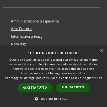
Amministrazione trasparente
Albo Pretorio
Informativa privacy
Note legali
×
Dichiarazione di accessibilità
Informazioni sui cookie
Questo sito web utilizza cookie tecnici e assimilati strettamente
necessari al corretto funzionamento e alla navigazione del sito,
nonché un cookie tecnico analitico al solo fine di elaborare
informazioni statistiche, aggregate e anonime.
RSS
Copyright © 2026 • Comune di
Per maggiori dettagli, può consultare la cookie policy al seguente
link
Accessibilità
Todi • Powered by
Privacy
Municipium
Accesso
•
RIFIUTA TUTTO
ACCETTA TUTTO
Cookie
redazione
Mappa del sito
MOSTRA DETTAGLI