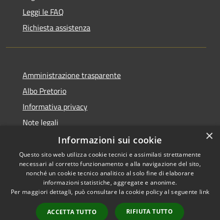
Leggi le FAQ
Richiesta assistenza
Amministrazione trasparente
Albo Pretorio
Informativa privacy
Note legali
×
Dichiarazione di accessibilità
Informazioni sui cookie
Questo sito web utilizza cookie tecnici e assimilati strettamente
necessari al corretto funzionamento e alla navigazione del sito,
nonché un cookie tecnico analitico al solo fine di elaborare
informazioni statistiche, aggregate e anonime.
RSS
Copyright © 2026 • Comune di
Per maggiori dettagli, può consultare la cookie policy al seguente
link
Accessibilità
Todi • Powered by
Privacy
Municipium
Accesso
•
RIFIUTA TUTTO
ACCETTA TUTTO