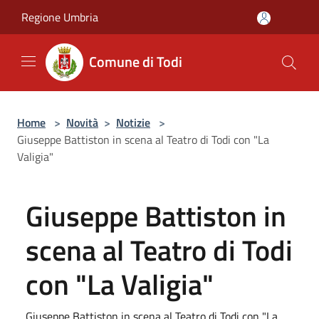
Salta al contenuto principale
Regione Umbria
Comune di Todi
Home
>
Novità
>
Notizie
>
Giuseppe Battiston in scena al Teatro di Todi con "La
Valigia"
Giuseppe Battiston in
scena al Teatro di Todi
con "La Valigia"
Giuseppe Battiston in scena al Teatro di Todi con "La