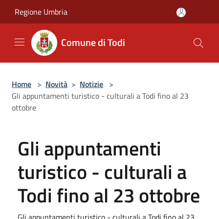
Salta al contenuto principale
Regione Umbria
Comune di Todi
Home
>
Novità
>
Notizie
>
Gli appuntamenti turistico - culturali a Todi fino al 23
ottobre
Gli appuntamenti
turistico - culturali a
Todi fino al 23 ottobre
Gli appuntamenti turistico - culturali a Todi fino al 23