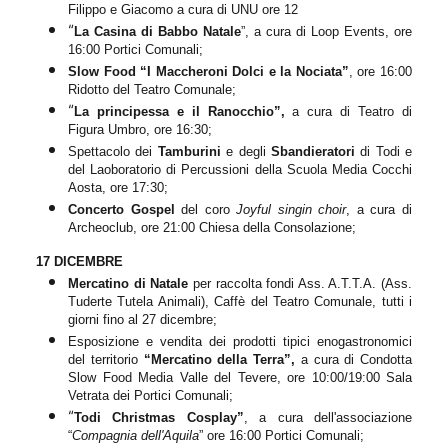
Filippo e Giacomo a cura di UNU ore 12
“
La Casina di Babbo Natale
”, a cura di Loop Events, ore
16:00 Portici Comunali;
Slow Food “I
M
accheroni Dolci e
l
a Nociata”
,
ore 16:00
Ridotto del Teatro Comunale;
“
La principessa e il Ranocchio
”,
a cura di Teatro di
Figura Umbro, ore 16:30;
Spettacolo dei
Tamburini
e degli
S
bandieratori
di Todi e
del Laoboratorio di Percussioni della Scuola Media Cocchi
Aosta, ore 17:30;
Concerto Gospel
del coro
Joyful singin choir
, a cura di
Archeoclub, ore 21:00 Chiesa della Consolazione;
17 DICEMBRE
Mercatino di Natale
per raccolta fondi Ass. A.T.T.A. (Ass.
Tuderte Tutela Animali), Caffè del Teatro Comunale, tutti i
giorni fino al 27 dicembre;
Esposizione e vendita dei prodotti tipici enogastronomici
del territorio
“Mercatino della Terra”,
a cura di Condotta
Slow Food Media Valle del Tevere, ore 10:00/19:00 Sala
Vetrata dei Portici Comunali;
“
Todi
Christmas Cosplay”
, a cura dell'associazione
“
Compagnia dell'Aquila
” ore 16:00 Portici Comunali;