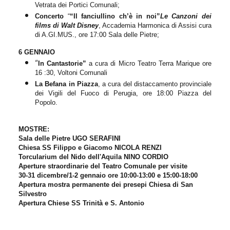
Vetrata dei Portici Comunali;
Concerto
“
“Il fanciullino ch’è in noi”
Le Canzoni dei
films di Walt Disney
,
Accademia Harmonica di Assisi
cura
di A.
GI.MUS.,
ore 1
7
:00 Sala delle Pietre;
6 GENNAIO
“
In Cantastorie”
a cura di Micro Teatro Terra Marique ore
16 :30, Voltoni Comunali
La Befana in Piazza
,
a cura del distaccamento provinciale
dei Vigili del Fuoco
di Perugia,
ore 18:00 Piazza del
Popolo.
MOSTRE:
Sala delle Pietre UGO SERAFINI
Chiesa SS Filippo e Giacomo NICOLA RENZI
Torcularium del Nido dell'Aquila NINO CORDIO
Aperture straordinarie del Teatro Comunale per visite
30-31 dicembre/1-2 gennaio ore 10:00-13:00 e 15:00-18:00
Apertura mostra permanente dei presepi
Chiesa di San
Silvestro
Apertura Chiese SS Trinità e S. Antonio