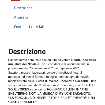
Descrizione
A cura di
Contenuti correlati
Descrizione
L'assessorato comunale alla cultura ha varato il
cartellone delle
iniziative del Natale a Todi
, con decine di appuntamenti in
programma dal 28 novembre 2023 al 6 gennaio 2024.
Spazio a mostre, laboratori, concerti, spettacoli teatrali,
mercatini ed eventi formato famiglia, con una grande novità
rappresentata dalla
"Festa d'Inverno. Incontri e Racconti"
, una
sorta mini-festival dal 28 dicembre al 1 gennaio, con
JP & THE
SOUL VOICES
in concerto, ROSSANO BALDINI IN
“
THE
SHELTERING SKY”
L
A
MUSICA DI
RYIUCHI SAKAMOTO,
“
LA FANCIULLA DI NEVE”
, ETOILE BALLET THEATRE e
“LI
SANTI DE NATALE”
.