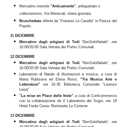
Mercatino mensile
"Anticamente"
, antiquariato e
collezionismo, Via Menecali, intera giornata.
Bruschettata
offerta da “
Frantoio La Casella
” in Piazza del
Popolo.
11 DICEMBRE
Mercatino degli artigiani di Todi
“
NonSoloNatale
”, ore
16:00/20:00 Sala Vetrata dei Portici Comunali.
12 DICEMBRE
Mercatino degli artigiani di Todi
“
NonSoloNatale
”, ore
16:00/20:00 Sala Vetrata dei Portici Comunali;
Laboratorio di Natale di illustrazioni e musica, a cura di
Maria Rubtsova ed Elena Rossi,
“Tra Musica Arte e
Letter
a
tura”
ore 16:30 Biblioteca Comunale “Lorenzo
Leonj”
“
La mise en Place delle feste”
a cura di Confcommercio
con la collaborazione de Il Laboratorio dei Sogni, ore 18
Hotel Fonte Cesia- Ristorante Le Cisterne
13 DICEMBRE
Mercatino degli artigiani di Todi
“
NonSoloNatale
”, ore
16:00/20:00 Sala Vetrata dei Portici Comunali;