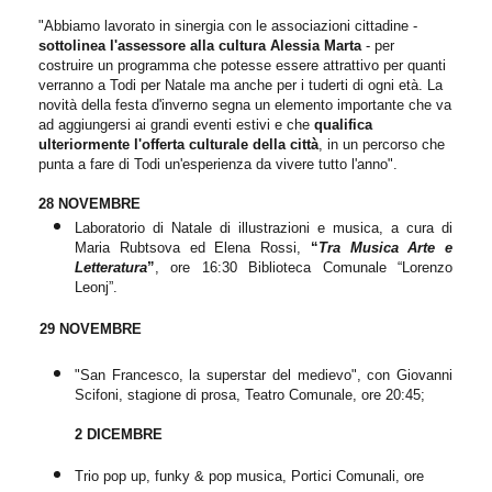
"Abbiamo lavorato in sinergia con le associazioni cittadine -
sottolinea l'assessore alla cultura Alessia Marta
- per
costruire un programma che potesse essere attrattivo per quanti
verranno a Todi per Natale ma anche per i tuderti di ogni età. La
novità della festa d'inverno segna un elemento importante che va
ad aggiungersi ai grandi eventi estivi e che
qualifica
ulteriormente l'offerta culturale della città
, in un percorso che
punta a fare di Todi un'esperienza da vivere tutto l'anno".
28 NOVEMBRE
Laboratorio di Natale di illustrazioni e musica, a cura di
Maria Rubtsova ed Elena Rossi,
“
Tra Musica Arte e
Letter
a
tura
”
, ore 16:30 Biblioteca Comunale “Lorenzo
Leonj”.
29 NOVEMBRE
"San Francesco, la superstar del medievo", con Giovanni
Scifoni, stagione di prosa, Teatro Comunale, ore 20:45;
2 DICEMBRE
Trio pop up, funky & pop musica, Portici Comunali, ore