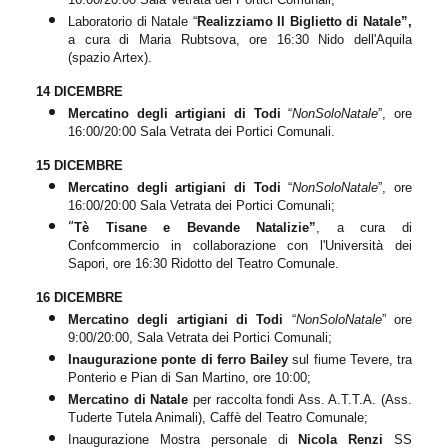
Laboratorio di Natale “
Realizziamo
Il Biglietto di Natale”,
a cura di Maria Rubtsova, ore 16:30 Nido dell'Aquila
(spazio Artex).
14 DICEMBRE
Mercatino degli artigiani di Todi
“
NonSoloNatale
”, ore
16:00/20:00 Sala Vetrata dei Portici Comunali.
15 DICEMBRE
Mercatino degli artigiani di Todi
“
NonSoloNatale
”, ore
16:00/20:00 Sala Vetrata dei Portici Comunali;
“
Tè Tisane e Bevande Natalizie
”
,
a cura di
Confcommercio in collaborazione con l'Università dei
Sapori, ore 16:30 Ridotto del Teatro Comunale.
16 DICEMBRE
Mercatino degli artigiani di Todi
“
NonSoloNatale
” ore
9:00/20:00, Sala Vetrata dei Portici Comunali;
Inaugurazione ponte di ferro Bailey
sul fiume Tevere, tra
Ponterio e Pian di San Martino, ore 10:00;
Mercatino di Natale
per raccolta fondi Ass. A.T.T.A. (Ass.
Tuderte Tutela Animali), Caffè del Teatro Comunale;
Inaugurazione Mostra personale di
Nicola Renzi
SS