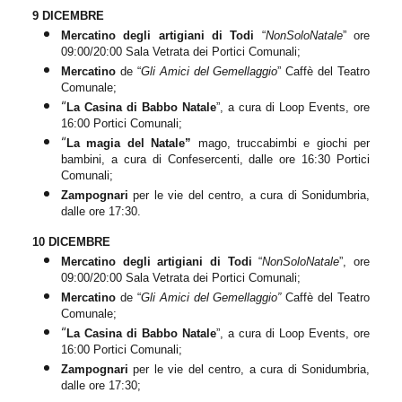
9 DICEMBRE
Mercatino degli artigiani di Todi
“
NonSoloNatale
” ore
09:00/20:00 Sala Vetrata dei Portici Comunali;
Mercatino
de “
Gli Amici del Gemellaggio
” Caffè del Teatro
Comunale;
“
La Casina di Babbo Natale
”, a cura di Loop
E
vents, ore
16:
00
Portic
i
C
omunali;
“
La magia del Natale”
mago, truccabimbi e giochi per
bambini,
a cura di Confesercenti, dalle ore 16:30 Portici
Comunali;
Zampognari
per le vie del centro, a cura di Sonidumbria,
dalle ore 17:30.
10 DICEMBRE
Mercatino
degli artigiani di Todi
“
NonSoloNatale
”, ore
09:00/20:00 Sala Vetrata dei Portici Comunali;
Mercatino
de “
Gli Amici del Gemellaggio”
Caffè del Teatro
Comunale;
“
La Casina di Babbo Natale
”, a cura di Loop Events, ore
16:00 Portici Comunali;
Zampognari
per le vie del centro, a cura di Sonidumbria,
dalle ore 17:30;