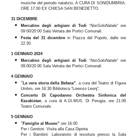
musiche del periodo natalizio, A CURA DI SONIDUMBRIA,
ORE 17:00 EX CHIESA SAN BENEDETTO.
31 DICEMBRE
Mercatino degli artigiani di Todi
“
NonSoloNatale
” ore
09:00/20:00 Sala Vetrata dei Portici Comunali.
Festa del 31 dicem
b
re
in Piazza del Popolo, dalle ore
22:30.
1 GENNAIO 2024
Mercatino degli artigiani di Todi
“
NonSoloNatale
” ore
09:00/20:00 Sala Vetrata dei Portici Comunali.
4 GENNAIO
“
La vera storia della Befana”
,
a cura del Teatro di Figura
Umbro, ore 16:30 Biblioteca “Lorenzo Leonj”;
C
oncerto Di Capodanno
Orchestra Sinfonica del
Kazakistan
,
a
cura di A.GI.MUS.
Di Perugia,
ore 21:
00
Teatro Comunale.
5 GENNAIO
“
Famiglie al Museo”
ore 16:00
Per i Genitori: Visita alla Casa Dipinta
Per i Bambini: Laboratorio di tessitura presso la Sala