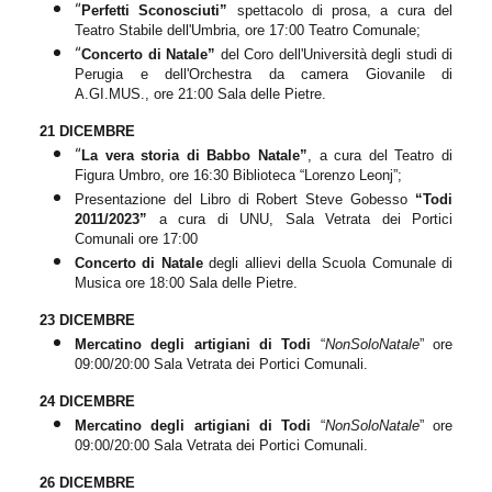
“
Perfetti Sconosciuti”
spettacolo di prosa, a cura del
Teatro Stabile dell'Umbria, ore 17:00 Teatro Comunale;
“
Concerto di Natale”
del Coro dell'Università degli studi di
Perugia e dell'Orchestra da camera Giovanile di
A.GI.MUS., ore 21:00
Sala delle Pietre.
21 DICEMBRE
“
La vera storia di Babbo Natale”
,
a cura del Teatro di
Figura Umbro, ore 16:30 Biblioteca “Lorenzo Leonj”;
Presentazione del Libro di Robert Steve Gobesso
“Todi
2011/2023”
a cura di UNU, Sala Vetrata dei Portici
Comunali ore 17:00
Concerto di Natale
degli allievi della Scuola Comunale di
Musica ore 18:00 Sala delle Pietre.
23 DICEMBRE
Mercatino degli artigiani di Todi
“
NonSoloNatale
” ore
09:00/20:00 Sala Vetrata dei Portici Comunali.
24 DICEMBRE
Mercatino degli artigiani di Todi
“
NonSoloNatale
” ore
09:00/20:00 Sala Vetrata dei Portici Comunali.
26 DICEMBRE