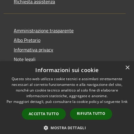
Richiesta assistenza
Amministrazione trasparente
Albo Pretorio
Informativa privacy
Note legali
×
Dichiarazione di accessibilità
Informazioni sui cookie
Questo sito web utilizza cookie tecnici e assimilati strettamente
necessari al corretto funzionamento e alla navigazione del sito,
nonché un cookie tecnico analitico al solo fine di elaborare
informazioni statistiche, aggregate e anonime.
RSS
Copyright © 2026 • Comune di
Per maggiori dettagli, può consultare la cookie policy al seguente
link
Accessibilità
Todi • Powered by
Privacy
Municipium
Accesso
•
RIFIUTA TUTTO
ACCETTA TUTTO
Cookie
redazione
Mappa del sito
MOSTRA DETTAGLI