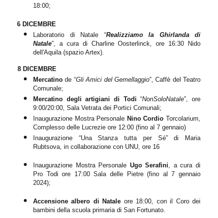
18:00;
6 DICEMBRE
Laboratorio di Natale “
Realizziamo la Ghirlanda di
Natale
”, a cura di Charl
i
n
e
O
o
sterli
n
ck, ore 16:30 Nido
dell'Aquila
(
spazio Artex
).
8 DICEMBRE
Mercatino
de “
Gli Amici del Gemellaggio
”, Caffè del Teatro
Comunale;
Mercatino
degli artigiani di Todi
“
NonSoloNatale
”, ore
9:00/20:00, Sala Vetrata dei Portici Comunali;
Inaugurazione Mostra Personale
Nino Cordio
Torcolarium,
Complesso delle Lucrezie ore 12:00 (fino al 7 gennaio)
Inaugurazione “Una Stanza tutta per Sé” di Maria
Rubtsova, in collaborazione con UNU, ore 16
Inaugurazione Mostra Personale
Ugo Serafini
,
a cura di
Pro Todi ore 17:00 Sala delle Pietre
(
fino al 7 gennaio
2024
);
Accensione albero di Natale
ore 18:00, con il Coro dei
bambini della scuola primaria di San Fortunato.