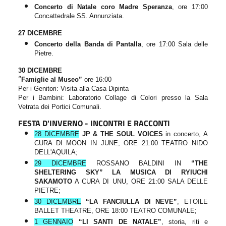
Concerto di Natale coro Madre Speranza
, ore 17:00
Concattedrale SS. Annunziata.
27 DICEMBRE
Concerto della Banda di Pantalla
,
ore 17:00 Sala delle
Pietre.
30 DICEMBRE
“
Famiglie al Museo”
ore 16:00
Per i Genitori: Visita alla Casa Dipinta
Per i Bambini: Laboratorio Collage di Colori presso la Sala
Vetrata dei Portici Comunali.
FESTA D'INVERNO - INCONTRI E RACCONTI
28 DICEMBRE
JP & THE SOUL VOICES
in concerto, A
CURA DI MOON IN JUNE, ORE 21:00 TEATRO NIDO
DELL'AQUILA;
29 DICEMBRE
ROSSANO BALDINI IN
“
THE
SHELTERING SKY”
L
A
MUSICA DI
RYIUCHI
SAKAMOTO
A CURA DI UNU, ORE 21:00 SALA DELLE
PIETRE;
30 DICEMBRE
“
LA FANCIULLA DI NEVE”
, ETOILE
BALLET THEATRE, ORE 18:00 TEATRO COMUNALE;
1 GENNAIO
“LI SANTI DE NATALE”
, storia, riti e