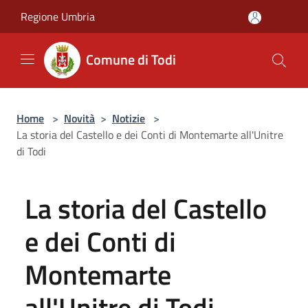
Salta al contenuto principale
Regione Umbria
Comune di Todi
Home
>
Novità
>
Notizie
>
La storia del Castello e dei Conti di Montemarte all'Unitre
di Todi
La storia del Castello
e dei Conti di
Montemarte
all'Unitre di Todi