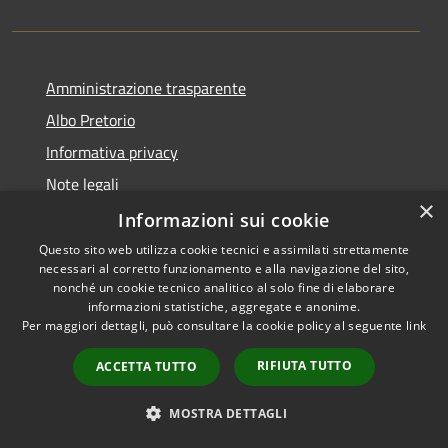
Amministrazione trasparente
Albo Pretorio
Informativa privacy
Note legali
×
Dichiarazione di accessibilità
Informazioni sui cookie
Questo sito web utilizza cookie tecnici e assimilati strettamente
necessari al corretto funzionamento e alla navigazione del sito,
nonché un cookie tecnico analitico al solo fine di elaborare
informazioni statistiche, aggregate e anonime.
RSS
Copyright © 2026 • Comune di
Per maggiori dettagli, può consultare la cookie policy al seguente
link
Accessibilità
Todi • Powered by
Privacy
Municipium
Accesso
•
RIFIUTA TUTTO
ACCETTA TUTTO
Cookie
redazione
Mappa del sito
MOSTRA DETTAGLI