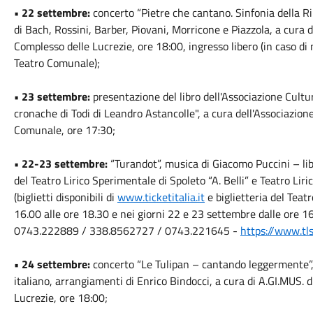
• 22 settembre:
concerto “Pietre che cantano. Sinfonia della R
di Bach, Rossini, Barber, Piovani, Morricone e Piazzola, a cura
Complesso delle Lucrezie, ore 18:00, ingresso libero (in caso di
Teatro Comunale);
• 23 settembre:
presentazione del libro dell'Associazione Cultur
cronache di Todi di Leandro Astancolle", a cura dell'Associazion
Comunale, ore 17:30;
• 22-23 settembre:
“Turandot”, musica di Giacomo Puccini – li
del Teatro Lirico Sperimentale di Spoleto “A. Belli” e Teatro Li
(biglietti disponibili di
www.ticketitalia.it
e biglietteria del Teat
16.00 alle ore 18.30 e nei giorni 22 e 23 settembre dalle ore 16.
0743.222889 / 338.8562727 / 0743.221645 -
https://www.tls
• 24 settembre:
concerto “Le Tulipan – cantando leggermente”,
italiano, arrangiamenti di Enrico Bindocci, a cura di A.GI.MUS. 
Lucrezie, ore 18:00;