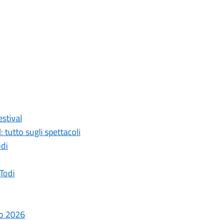
estival
tutto sugli spettacoli
odi
 Todi
zo 2026