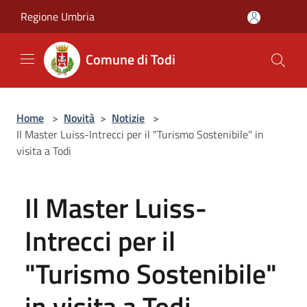
Salta al contenuto principale
Regione Umbria
Comune di Todi
Home
>
Novità
>
Notizie
>
Il Master Luiss-Intrecci per il "Turismo Sostenibile" in
visita a Todi
Il Master Luiss-
Intrecci per il
"Turismo Sostenibile"
in visita a Todi