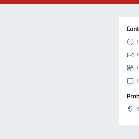
Cont
Prob