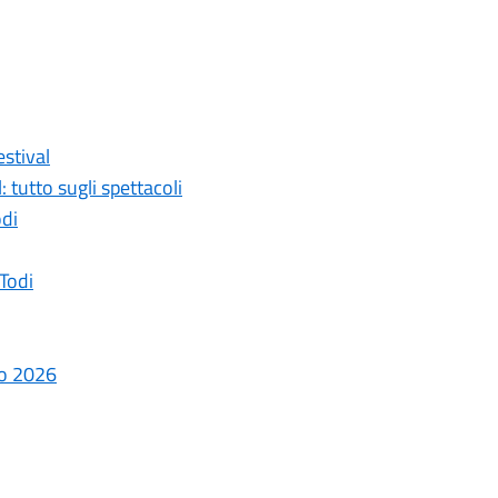
estival
tutto sugli spettacoli
odi
 Todi
zo 2026