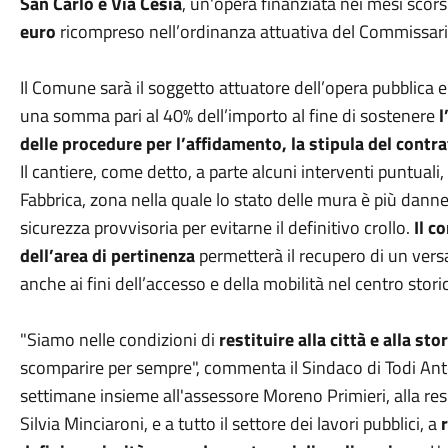
San Carlo e Via Cesia
, un'opera finanziata nei mesi sco
euro
ricompreso nell’ordinanza attuativa del Commissario
Il Comune sarà il soggetto attuatore dell’opera pubblica e 
una somma pari al 40% dell’importo al fine di sostenere
l
delle procedure per l’affidamento, la stipula del contrat
Il cantiere, come detto, a parte alcuni interventi puntuali
Fabbrica, zona nella quale lo stato delle mura è più danne
sicurezza provvisoria per evitarne il definitivo crollo.
Il c
dell’area di pertinenza
permetterà il recupero di un versa
anche ai fini dell’accesso e della mobilità nel centro stori
"Siamo nelle condizioni di
restituire alla città e alla sto
scomparire per sempre", commenta il Sindaco di Todi An
settimane insieme all'assessore Moreno Primieri, alla resp
Silvia Minciaroni, e a tutto il settore dei lavori pubblici, a