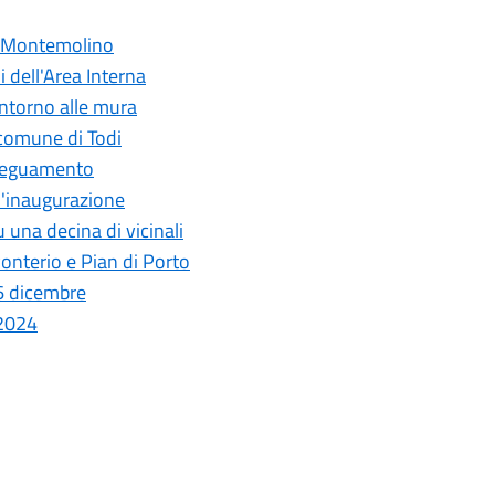
di Montemolino
i dell'Area Interna
 intorno alle mura
 comune di Todi
adeguamento
 l'inaugurazione
 una decina di vicinali
i Ponterio e Pian di Porto
16 dicembre
 2024