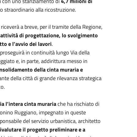
rsi con uno stanziamento di
4,7 milioni di
 straordinario alla ricostruzione.
riceverà a breve, per il tramite della Regione,
’attività di progettazione, lo svolgimento
to e l’avvio dei lavori
.
, proseguirà in continuità lungo Via della
ggiato e, in parte, addirittura messo in
onsolidamento della cinta muraria e
nte della città di grande rilevanza strategica
co.
ria l’intera cinta muraria
che ha rischiato di
tonino Ruggiano, impegnato in queste
onsabile del servizio urbanistica, architetto
rivalutare il progetto preliminare e a