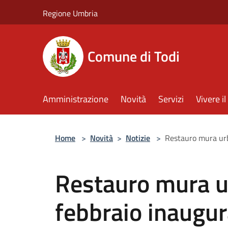
Salta al contenuto principale
Regione Umbria
Comune di Todi
Amministrazione
Novità
Servizi
Vivere 
Home
>
Novità
>
Notizie
>
Restauro mura urbi
Restauro mura ur
febbraio inaugur