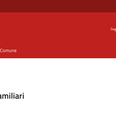
Seg
il Comune
amiliari