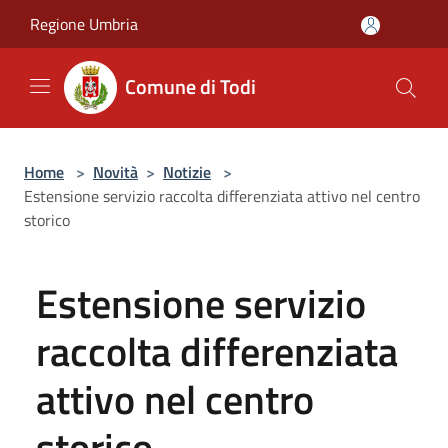
Salta al contenuto principale
Regione Umbria
Comune di Todi
Home
>
Novità
>
Notizie
>
Estensione servizio raccolta differenziata attivo nel centro
storico
Estensione servizio
raccolta differenziata
attivo nel centro
storico