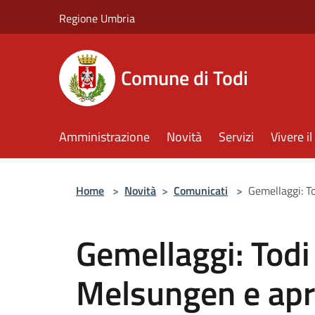
Salta al contenuto principale
Regione Umbria
Comune di Todi
Amministrazione
Novità
Servizi
Vivere 
Home
>
Novità
>
Comunicati
>
Gemellaggi: T
Gemellaggi: Todi
Melsungen e apr