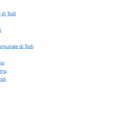
 di Todi
i
Comunale di Todi
lio
ugno
odi