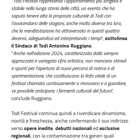
"
Todi Festival rappresenta l'appuntamento più longevo e
stabile nella lunga storia della citt
à
, un evento che ha
saputo tenere alta la proposta culturale di Todi con
l'avvicendarsi delle stagioni, anche molto diverse tra loro,
che la manifestazione ha attraversato in questi quattro
decenni, adeguandosi ed interpretando i tempi
",
sottolinea
il Sindaco di Todi Antonino Ruggiano
.
"
Anche nell'edizione 2024, caratterizzata dalla sempre
apprezzata e variegata cifra artistica, non mancano stimoli
e spunti per l'apertura di nuovi percorsi di ricerca e di
sperimentazione, che costituiscono la linfa vitale di un
festival chiamato continuamente a rinnovarsi e a guardare,
se possibile anticipare, i fermenti culturali del futuro
",
conclude Ruggiano.
Todi Festival continua quindi a rivendicare dinamismo,
novità e freschezza, anche confermando il suo indirizzo
verso
opere inedite
,
debutti nazionali
ed
esclusive
regionali
, con la contaminazione tra generi quali