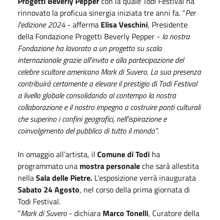
Progetti Beverly Pepper
con la quale Todi Festival ha
rinnovato la proficua sinergia iniziata tre anni fa. “
Per
l'edizione 2024
- afferma
Elisa Veschini
, Presidente
della Fondazione Progetti Beverly Pepper -
la nostra
Fondazione ha lavorato a un progetto su scala
internazionale grazie all'invito e alla partecipazione del
celebre scultore americano Mark di Suvero. La sua presenza
contribuirà certamente a elevare il prestigio di Todi Festival
a livello globale consolidando al contempo la nostra
collaborazione e il nostro impegno a costruire ponti culturali
che superino i confini geografici, nell'ispirazione e
coinvolgimento del pubblico di tutto il mondo”
.
In omaggio all’artista, il
Comune di Todi
ha
programmato una
mostra personale
che sarà allestita
nella
Sala delle Pietre.
L’esposizione verrà inaugurata
Sabato 24 Agosto
, nel corso della prima giornata di
Todi Festival.
“
Mark di Suvero
- dichiara
Marco Tonelli
, Curatore della