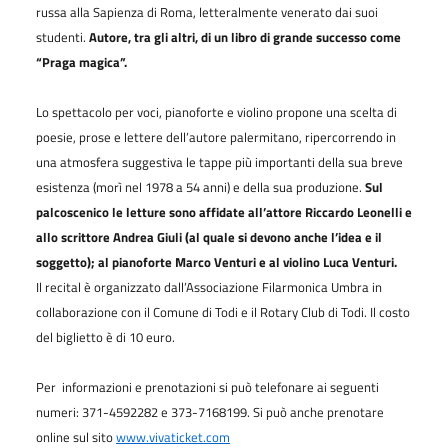
russa alla Sapienza di Roma, letteralmente venerato dai suoi
studenti.
Autore, tra gli altri, di un libro di grande successo come
“Praga magica”.
Lo spettacolo per voci, pianoforte e violino propone una scelta di
poesie, prose e lettere dell’autore palermitano, ripercorrendo in
una atmosfera suggestiva le tappe più importanti della sua breve
esistenza (morì nel 1978 a 54 anni) e della sua produzione.
Sul
palcoscenico le letture sono affidate all’attore Riccardo Leonelli e
allo scrittore Andrea Giuli (al quale si devono anche l’idea e il
soggetto); al pianoforte Marco Venturi e al violino Luca Venturi.
Il recital è organizzato dall’Associazione Filarmonica Umbra in
collaborazione con il Comune di Todi e il Rotary Club di Todi. Il costo
del biglietto è di 10 euro.
Per informazioni e prenotazioni si può telefonare ai seguenti
numeri: 371-4592282 e 373-7168199. Si può anche prenotare
online sul sito
www.vivaticket.com