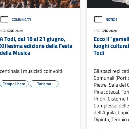
COMUNICATI
NOTIZIE
3 GIUGNO 2026
3 GIUGNO 2026
A Todi, dal 18 al 21 giugno,
Ecco il "gemell
XIIIesima edizione della Festa
luoghi culturali
della Musica
Todi
centinaia i musicisti coinvolti
Gli spazi replica
Comunali (Portic
Tempo libero
Turismo
Pietre, Sala del
Pinacoteca), Tor
Priori, Cisterne
Complesso delle
dell'Aquila, Lapi
Dipinta, Tempio