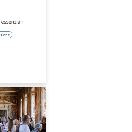
i essenziali
azione