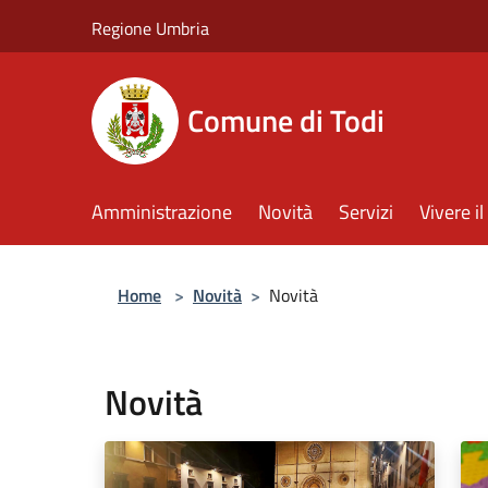
Salta al contenuto principale
Regione Umbria
Comune di Todi
Amministrazione
Novità
Servizi
Vivere 
Home
>
Novità
>
Novità
Novità