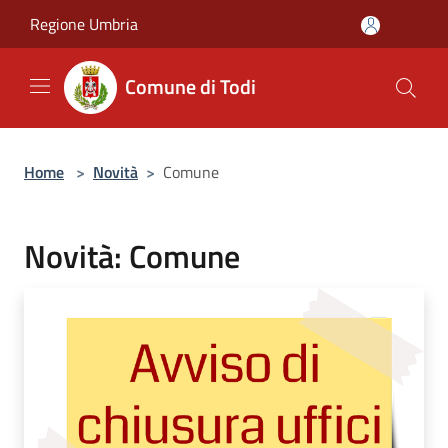
Salta al contenuto principale
Regione Umbria
Comune di Todi
Home
>
Novità
>
Comune
Novità: Comune