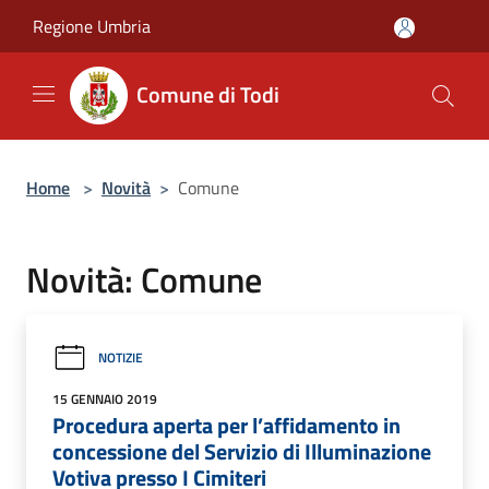
Salta al contenuto principale
Regione Umbria
Comune di Todi
Home
>
Novità
>
Comune
Novità: Comune
NOTIZIE
15 GENNAIO 2019
Procedura aperta per l’affidamento in
concessione del Servizio di Illuminazione
Votiva presso I Cimiteri